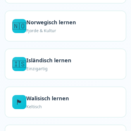
Norwegisch lernen
🇳🇴
Fjorde & Kultur
Isländisch lernen
🇮🇸
Einzigartig
Walisisch lernen
🏴󠁧󠁢󠁷󠁬󠁳󠁿
Keltisch